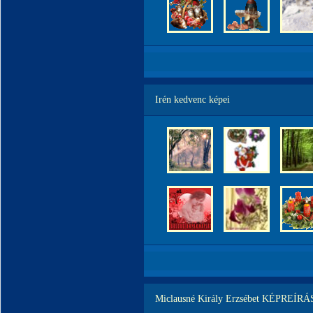
Irén kedvenc képei
Miclausné Király Erzsébet KÉPREÍRÁ