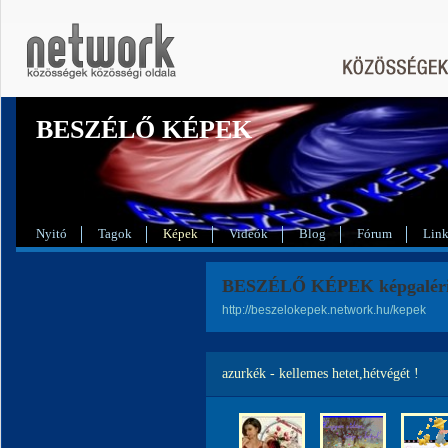
BESZÉLŐ KÉPEK
Nyitó
Tagok
Képek
Videók
Blog
Fórum
Lin
BESZÉLŐ KÉPEK képgaléri
http://beszelokepek.network.hu/kepek
azurkék - kellemes hetet,hétvégét !