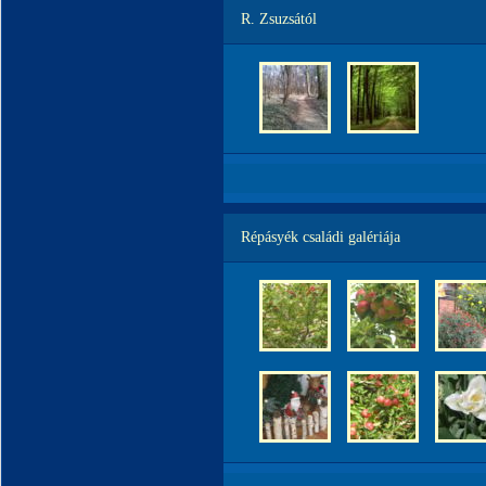
R. Zsuzsától
Répásyék családi galériája