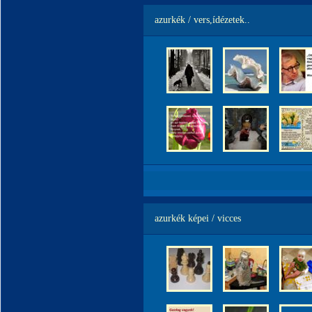
azurkék / vers,ídézetek..
azurkék képei / vicces