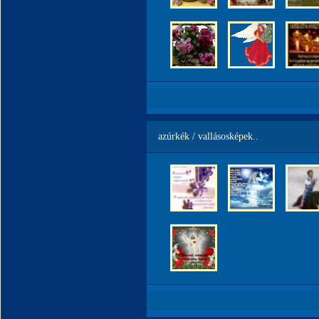
azúrkék / vallásosképek..