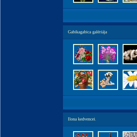
Gabikagabica galériája
Ilona kedvencei.