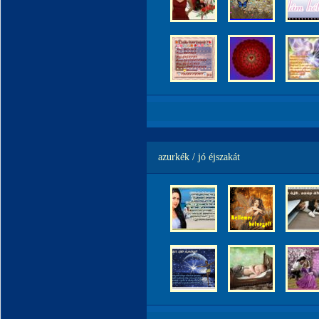
azurkék / jó éjszakát