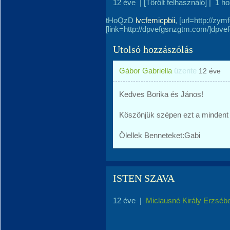
12 éve
|
[Törölt felhasználó]
|
1 h
tHoQzD
lvcfemicpbii
, [url=http://zy
[link=http://dpvefgsnzgtm.com/]dpvef
Utolsó hozzászólás
Gábor Gabriella
üzente
12 éve
Kedves Borika és János!
Köszönjük szépen ezt a mindent k
Ölellek Benneteket:Gabi
ISTEN SZAVA
12 éve
|
Miclausné Király Erzséb