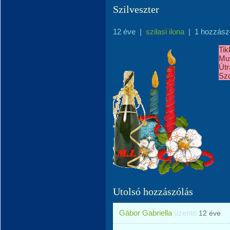
Szilveszter
12 éve
|
szilasi ilona
|
1 hozzász
Tik
Mut
Útr
Szo
Utolsó hozzászólás
Gábor Gabriella
üzente
12 éve