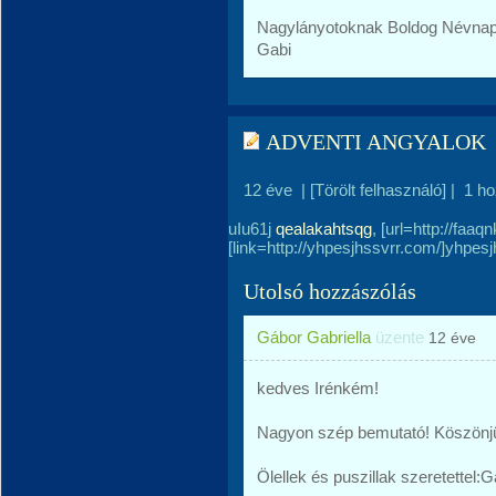
Nagylányotoknak Boldog Névnap
Gabi
ADVENTI ANGYALOK
12 éve
|
[Törölt felhasználó]
|
1 h
uIu61j
qealakahtsqg
, [url=http://faa
[link=http://yhpesjhssvrr.com/]yhpesjh
Utolsó hozzászólás
Gábor Gabriella
üzente
12 éve
kedves Irénkém!
Nagyon szép bemutató! Köszönj
Ölellek és puszillak szeretettel:G