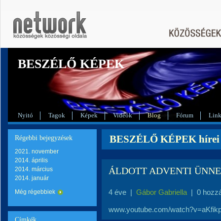
BESZÉLŐ KÉPEK
Nyitó
Tagok
Képek
Videók
Blog
Fórum
Lin
BESZÉLŐ KÉPEK hírei
Régebbi bejegyzések
2021. november
2014. április
ÁLDOTT ADVENTI ÜNNE
2014. március
2014. január
4 éve
|
Gábor Gabriella
|
0 hozz
Még régebbiek
www.youtube.com/watch?v=aKfi
Címkék