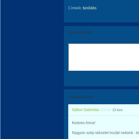
Címkék:
tünődés
Kommentáld!
Hozzászólások
Gábor Gabriella
üzente
13 éve
Kedves Anna!
Nagyon szép idézetet hoztál nekünk - 