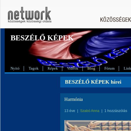
BESZÉLŐ KÉPEK
Nyitó
Tagok
Képek
Videók
Blog
Fórum
Lin
BESZÉLŐ KÉPEK hírei
Harmónia
13 éve
|
Szabó Anna
|
1 hozzászólás